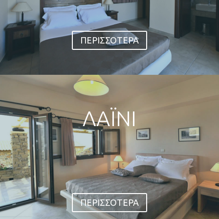
δορυφορικά κανάλια. Στον κάτω όροφο
βρίσκεται το σαλόνι με air condition ,
τηλεόραση LCD …
ΠΕΡΙΣΣΟΤΕΡΑ
ΛΑΪΝΙ
Ένας όροφος συνόλου 45 τ.μ. Στο ένα δωμάτιο
βρίσκεται η κρεβατοκάμαρα με διπλό κρεβάτι,
μπάνιο, air condition, τηλεόραση με
δορυφορικά κανάλια.
Στο άλλο δωμάτιο βρίσκεται το σαλόνι, με air
condition, πλήρως εξοπλισμένη κουζίνα με
τραπεζαρία.
ΠΕΡΙΣΣΟΤΕΡΑ