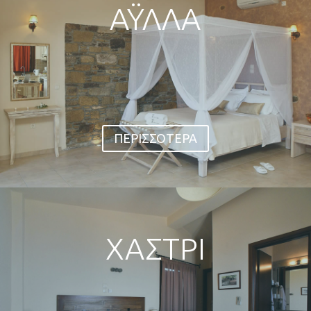
ΑΫΛΛΑ
Ενιαίος χώρος 42 τ.μ με διπλό κρεβάτι,
βεράντα 23τ.μ. με απέραντη πανοραμική θέα
στη θάλασσα, πλήρως εξοπλισμένη κουζίνα με
τραπεζαρία, air condition,
μπάνιο, τηλεόραση LCD με δορυφορικά
κανάλια.
ΠΕΡΙΣΣΟΤΕΡΑ
ΧΑΣΤΡΙ
Δυο όροφοι συνόλου 60 τ.μ. Στον επάνω όροφο
βρίσκεται η κρεβατοκάμαρα με διπλό κρεβάτι,
βεράντα 22 τ.μ με απέραντη πανοραμική θέα
στη θάλασσα,
ιδιαίτερο μπάνιο, air condition , τηλεόραση με