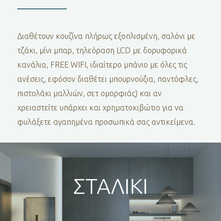
Διαθέτουν κουζίνα πλήρως εξοπλισμένη, σαλόνι με
τζάκι, μίνι μπαρ, τηλεόραση LCD με δορυφορικά
κανάλια, FREE WIFI, ιδιαίτερο μπάνιο με όλες τις
ανέσεις, εφόσον διαθέτει μπουρνούζια, παντόφλες,
πιστολάκι μαλλιών, σετ ομορφιάς) και αν
χρειαστείτε υπάρχει και χρηματοκιβώτιο για να
φυλάξετε αγαπημένα προσωπικά σας αντικείμενα.
ΣΤΑΛΙΚΙ
Δυο όροφοι συνόλου 80 τ.μ. με δύο
κρεβατοκάμαρες ιδανικό για να φιλοξενήσει 4
άτομα. Στον επάνω όροφο όπου βρίσκεται η
μια κρεβατοκάμαρα με διπλό κρεβάτι,