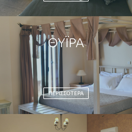
ΘΥΪΡΑ
Ενιαίος χώρος 42 τ.μ με διπλό κρεβάτι,
βεράντα 17τ.μ. με απέραντη πανοραμική θέα
στη θάλασσα, πλήρως εξοπλισμένη κουζίνα, air
condition , σαλόνι, τραπεζαρία, μπάνιο και
τηλεόραση LCD με δορυφορικά κανάλια.
ΠΕΡΙΣΣΟΤΕΡΑ